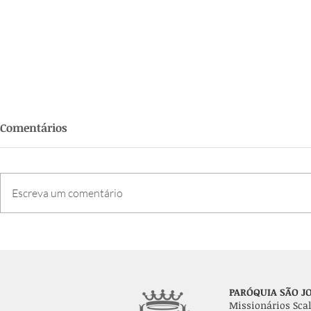
Comentários
Escreva um comentário
Semana da Família 2026:
Paróquia c
confira a programação
bênção dos
dia de São 
PARÓQUIA SÃO JO
Missionários Scal