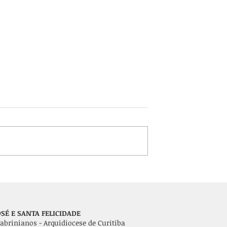
onvida para
42ª Festa do Frango, Polen
 motoristas no
e Vinho espera atrair mai
Cristóvão
de 10 mil pessoas em San
Felicidade
SÉ E SANTA FELICIDADE
abrinianos - Arquidiocese de Curitiba