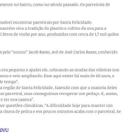
esente no bairro, como no século passado. Os parreirais de 
sível encontrar parreirais por Santa Felicidade.
antém viva a tradição do plantio e cultivo da uva para a 
litros de vinho por ano, produzidos com cerca de 1,7 mil quilos 
s pelo “nonno” Jacob Basso, avô de José Carlos Basso, conhecido 
u era pequeno e ajudei ele, colocando as mudas das videiras nos 
ueno e veio ampliando. Esse aqui existe há mais de 60 anos, e 
le tempo”.
a região de Santa Felicidade, fazendo com que a maioria deles 
sso parreiral, mas conseguimos recuperar um pedaço. E, assim, 
 ter uva caseira”.
por questões climáticas. “A dificuldade hoje para manter um 
a chuva de pedra e em poucos minutos acaba com o parreiral. Se 
t0VU