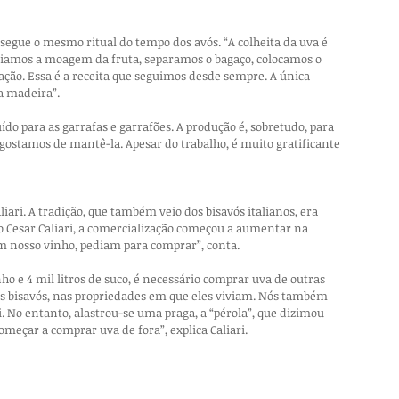
 segue o mesmo ritual do tempo dos avós. “A colheita da uva é 
niciamos a moagem da fruta, separamos o bagaço, colocamos o 
ção. Essa é a receita que seguimos desde sempre. A única 
a madeira”.
do para as garrafas e garrafões. A produção é, sobretudo, para 
gostamos de mantê-la. Apesar do trabalho, é muito gratificante 
liari. A tradição, que também veio dos bisavós italianos, era 
 Cesar Caliari, a comercialização começou a aumentar na 
em nosso vinho, pediam para comprar”, conta.
inho e 4 mil litros de suco, é necessário comprar uva de outras 
os bisavós, nas propriedades em que eles viviam. Nós também 
. No entanto, alastrou-se uma praga, a “pérola”, que dizimou 
meçar a comprar uva de fora”, explica Caliari.