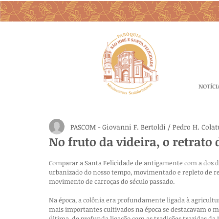
NOTÍCI
PASCOM - Giovanni F. Bertoldi / Pedro H. Cola
No fruto da videira, o retrato 
Comparar a Santa Felicidade de antigamente com a dos dia
urbanizado do nosso tempo, movimentado e repleto de res
movimento de carroças do século passado.
Na época, a colônia era profundamente ligada à agricult
mais importantes cultivados na época se destacavam o milho,
última, de profunda ligação com as tradições trazidas da I