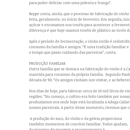
para poder deliciar com uma polenta e frango”.
Beppe conta, ainda, que o processo de fabricação do vinho
feita, geralmente, no início de fevereiro. Em seguida, i
açúcar e envasamos nos tonéis para acontecer a fermenta
diferença é que hoje usamos tonéis de plástico ao invés d
Após o período de fermentação, o vinho então é redistribuí
consumo da família e amigos. “É uma tradição familiar e 
o tempo que passo cuidando das parreiras”, conta.
PRODUÇÃO FAMILIAR
Outra família que se destaca na fabricação do vinho é a Ca
mantida para consumo da própria família.  Segundo Paulo
década de 90. “Os amigos vinham nos visitar, e ao beber
Nos dias de hoje, para fabricar cerca de 10 mil litros de v
regiões. “No começo, o cultivo era feito também por noss
produzíamos uva onde hoje está localizada a Adega Caliari
nossos parreirais. A partir desse momento, tivemos que co
A produção do suco, do vinho e da geleia proporciona 
também momentos de convívio familiar. Todos ajudam, 
do processo de moagem e processamento à 