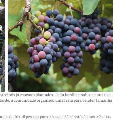
rreirais já estavam plantados.  Cada família produzia a sua uva, 
s tarde, a comunidade organizou uma festa para vender tamanha 
mais de 20 mil pessoas para o Bosque São Cristóvão nos três dias 