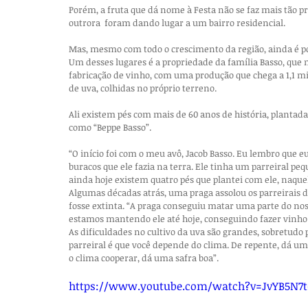
Porém, a fruta que dá nome à Festa não se faz mais tão pr
outrora  foram dando lugar a um bairro residencial.
Mas, mesmo com todo o crescimento da região, ainda é pos
Um desses lugares é a propriedade da família Basso, que m
fabricação de vinho, com uma produção que chega a 1,1 mil 
de uva, colhidas no próprio terreno.
Ali existem pés com mais de 60 anos de história, plantada
como “Beppe Basso”.
“O início foi com o meu avô, Jacob Basso. Eu lembro que e
buracos que ele fazia na terra. Ele tinha um parreiral peq
ainda hoje existem quatro pés que plantei com ele, naque
Algumas décadas atrás, uma praga assolou os parreirais d
fosse extinta. “A praga conseguiu matar uma parte do no
estamos mantendo ele até hoje, conseguindo fazer vinho e
As dificuldades no cultivo da uva são grandes, sobretudo 
parreiral é que você depende do clima. De repente, dá um
o clima cooperar, dá uma safra boa”.
https://www.youtube.com/watch?v=JvYB5N7