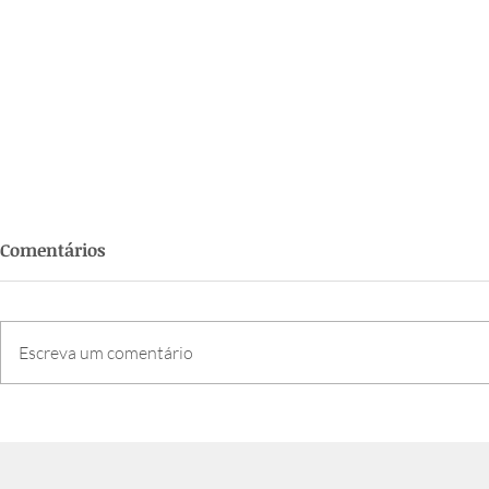
Comentários
Escreva um comentário
Semana da Família 2026:
Paróquia c
confira a programação
bênção dos
dia de São 