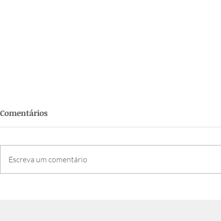
Comentários
Escreva um comentário
Semana da Família 2026:
Paróquia c
confira a programação
bênção dos
dia de São 