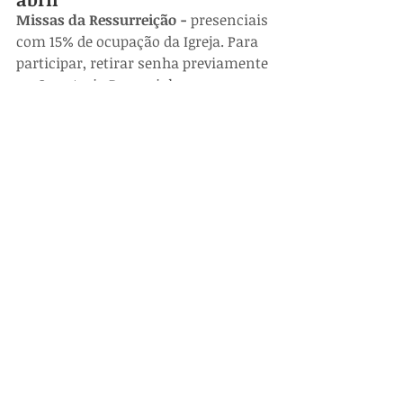
Missas da Ressurreição - 
presenciais 
com 15% de ocupação da Igreja. Para 
participar, retirar senha previamente 
na Secretaria Paroquial.
 8h – Matriz 
 9h30 – Matriz (Transmissão 
pelas redes sociais – Facebook)
 9h30 – Monte Bérico
 11h – Matriz
 19h – Matriz
Drive-thru da Comunhão das 9h30 
às 12h – Matriz