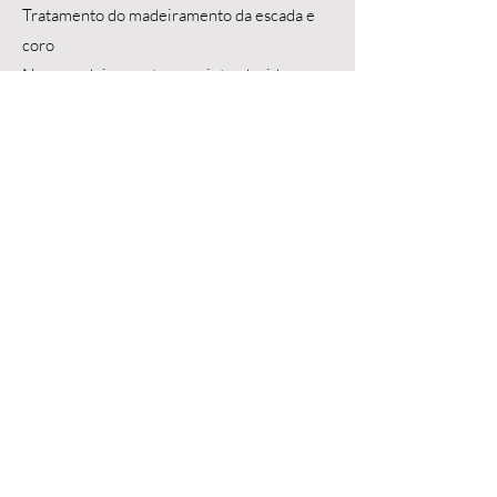
Tratamento do madeiramento da escada e
coro
Novo madeiramento a ser introduzido na
escada e coro
RESTAURAÇÃO DAS PINTURAS
INTERNAS
Andamento
Restauro das pinturas internas do forro e
paredes
PINTURA EXTERNA
Concluído!
Remoção das camadas de pintura existentes
Aplicação da nova pintura