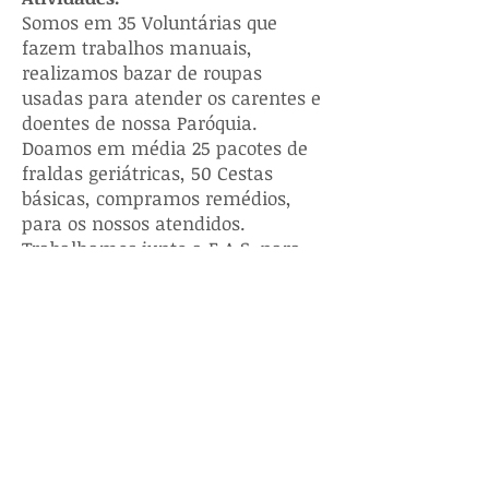
Somos em 35 Voluntárias que
fazem trabalhos manuais,
realizamos bazar de roupas
usadas para atender os carentes e
doentes de nossa Paróquia.
Doamos em média 25 pacotes de
fraldas geriátricas, 50 Cestas
básicas, compramos remédios,
para os nossos atendidos.
Trabalhamos junto a F A S, para
melhor atendermos nossos
moradores de rua. Participamos
da Festa da Uva e da Polenta, com
uma barraca de vendas de doces e
bolos, feitos pelas nossas
voluntárias e também doados pela
comunidade. Contatar qualquer de
nossas voluntárias ou no horário
de nossas atividades em nossa