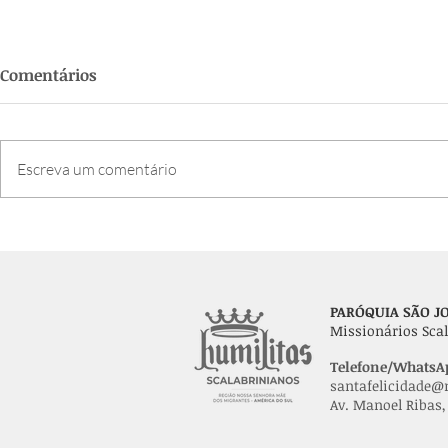
Comentários
Escreva um comentário
Semana da Família 2026:
Paróquia c
confira a programação
bênção dos
dia de São 
PARÓQUIA SÃO JO
Missionários Scal
Telefone/WhatsAp
santafelicidade@m
Av. Manoel Ribas, 