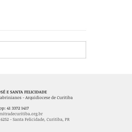
onvida para
42ª Festa do Frango, Polen
 motoristas no
e Vinho espera atrair mai
Cristóvão
de 10 mil pessoas em San
Felicidade
SÉ E SANTA FELICIDADE
abrinianos - Arquidiocese de Curitiba
p: 41 3372 1417
itradecuritiba.org.br
6252 - Santa Felicidade, Curitiba, PR